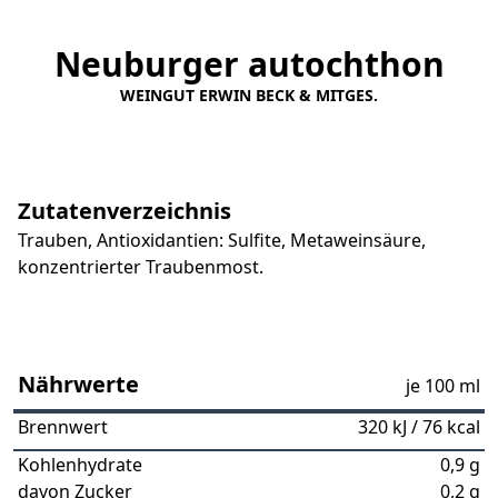
Neuburger autochthon
WEINGUT ERWIN BECK & MITGES.
Zutatenverzeichnis
Trauben, Antioxidantien: Sulfite, Metaweinsäure,
konzentrierter Traubenmost.
Nährwerte
je 100 ml
Brennwert
320 kJ / 76 kcal
Kohlenhydrate
0,9 g
davon Zucker
0,2 g